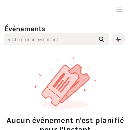
Se rendre au contenu
Événements
Aucun événement n'est planifié
pour l'instant