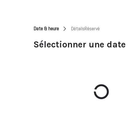
Se rendre au contenu
Accueil
Événements
Réserver
Contactez-n
Date & heure
Détails
Réservé
Sélectionner une date