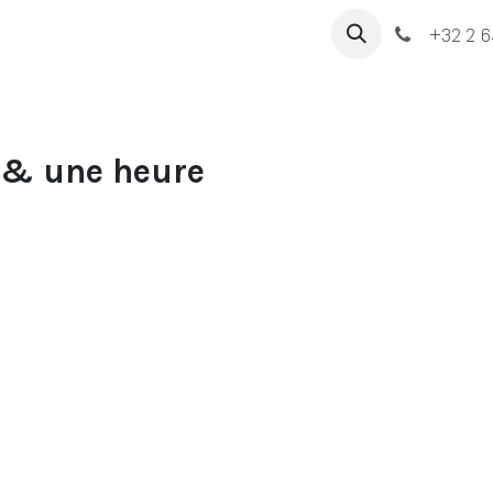
ous
+32 2 6
 & une heure